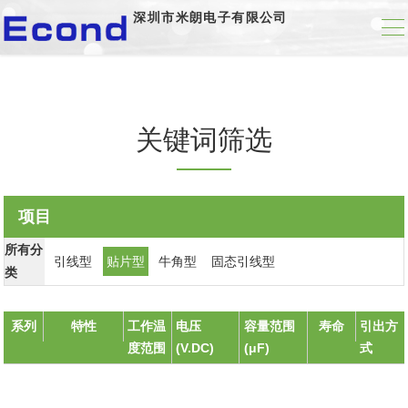
深圳市米朗电子有限公司
关键词筛选
项目
所有分
引线型
贴片型
牛角型
固态引线型
类
系列
特性
工作温
电压
容量范围
寿命
引出方
度范围
(V.DC)
(μF)
式